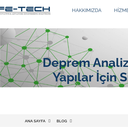
HAKKIMIZDA
HİZM
Deprem Analizi
Yapılar İçin
ANA SAYFA
BLOG