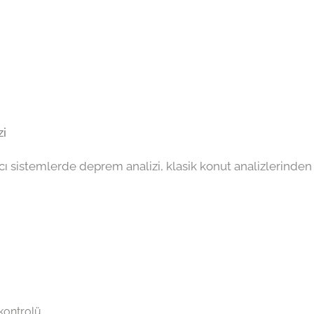
zi
cı sistemlerde deprem analizi, klasik konut analizlerinden f
 kontrolü