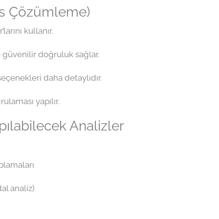
as Çözümleme)
arını kullanır.
üvenilir doğruluk sağlar.
 seçenekleri daha detaylıdır.
rulaması yapılır.
pılabilecek Analizler
plamaları
al analiz)