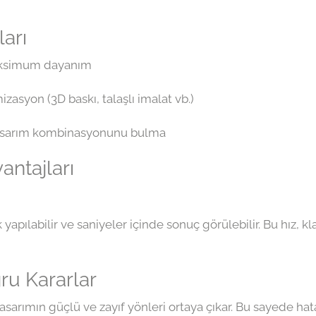
arı
aksimum dayanım
izasyon (3D baskı, talaşlı imalat vb.)
tasarım kombinasyonunu bulma
antajları
yapılabilir ve saniyeler içinde sonuç görülebilir. Bu hız, kl
ru Kararlar
arımın güçlü ve zayıf yönleri ortaya çıkar. Bu sayede hata