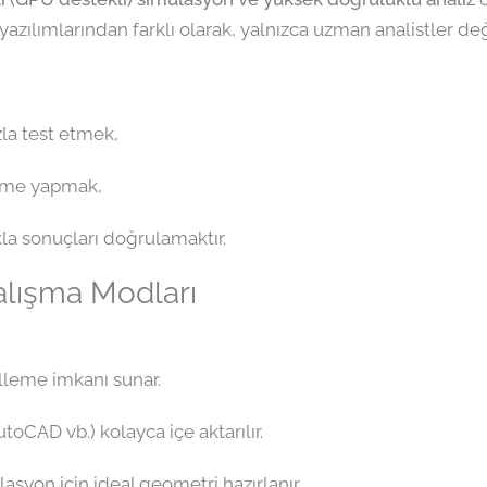
yazılımlarından farklı olarak, yalnızca uzman analistler deği
zla test etmek,
irme yapmak,
a sonuçları doğrulamaktır.
alışma Modları
leme imkanı sunar.
oCAD vb.) kolayca içe aktarılır.
syon için ideal geometri hazırlanır.