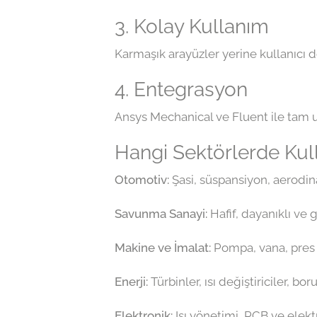
3. Kolay Kullanım
Karmaşık arayüzler yerine kullanıcı d
4. Entegrasyon
Ansys Mechanical ve Fluent ile tam uyu
Hangi Sektörlerde Kull
Otomotiv:
Şasi, süspansiyon, aerodin
Savunma Sanayi:
Hafif, dayanıklı ve g
Makine ve İmalat:
Pompa, vana, pres m
Enerji:
Türbinler, ısı değiştiriciler, bor
Elektronik:
Isı yönetimi, PCB ve elek