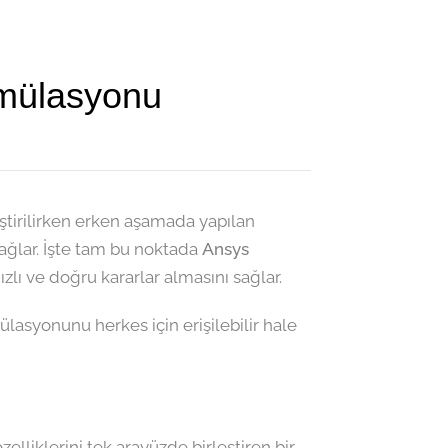
imülasyonu
ştirilirken erken aşamada yapılan
sağlar. İşte tam bu noktada
Ansys
lı ve doğru kararlar almasını sağlar.
ülasyonunu herkes için erişilebilir hale
zelliklerini tek arayüzde birleştiren bir