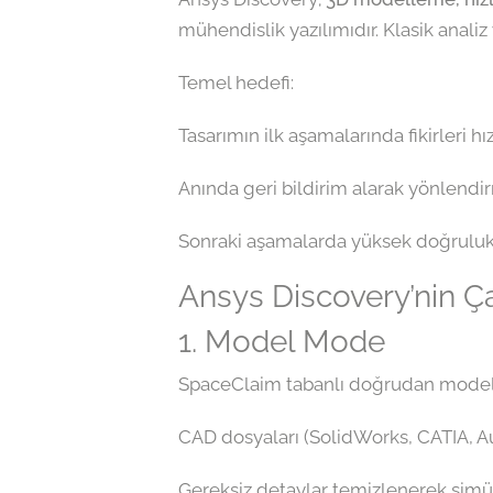
mühendislik yazılımıdır. Klasik analiz 
Temel hedefi:
Tasarımın ilk aşamalarında fikirleri hı
Anında geri bildirim alarak yönlend
Sonraki aşamalarda yüksek doğrulukl
Ansys Discovery’nin Ç
1. Model Mode
SpaceClaim tabanlı doğrudan model
CAD dosyaları (SolidWorks, CATIA, Aut
Gereksiz detaylar temizlenerek simüla