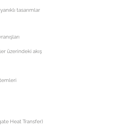
yanıklı tasarımlar
ranışları
fler üzerindeki akış
stemleri
ugate Heat Transfer)