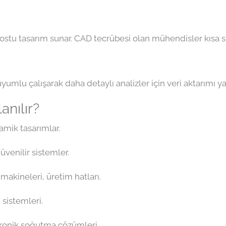
ostu tasarım sunar. CAD tecrübesi olan mühendisler kısa sü
mlu çalışarak daha detaylı analizler için veri aktarımı yapı
anılır?
amik tasarımlar.
üvenilir sistemler.
akineleri, üretim hatları.
u sistemleri.
tronik soğutma çözümleri.