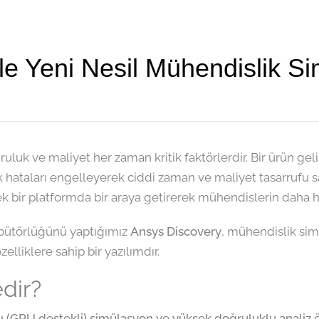
le Yeni Nesil Mühendislik S
uk ve maliyet her zaman kritik faktörlerdir. Bir ürün geli
ek hataları engelleyerek ciddi zaman ve maliyet tasarrufu 
k bir platformda bir araya getirerek mühendislerin daha hız
ribütörlüğünü yaptığımız
Ansys Discovery
, mühendislik sim
lliklere sahip bir yazılımdır.
dir?
ı (GPU destekli) simülasyon ve yüksek doğruluklu analiz
ö