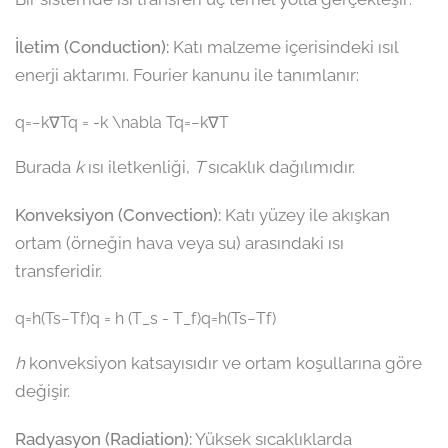
İletim (Conduction):
Katı malzeme içerisindeki ısıl
enerji aktarımı. Fourier kanunu ile tanımlanır:
q=−k∇Tq = -k \nabla Tq=−k∇T
Burada
k
ısı iletkenliği,
T
sıcaklık dağılımıdır.
Konveksiyon (Convection):
Katı yüzey ile akışkan
ortam (örneğin hava veya su) arasındaki ısı
transferidir.
q=h(Ts−Tf)q = h (T_s - T_f)q=h(Ts​−Tf​)
h
konveksiyon katsayısıdır ve ortam koşullarına göre
değişir.
Radyasyon (Radiation):
Yüksek sıcaklıklarda