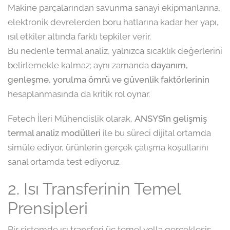
Makine parçalarından savunma sanayi ekipmanlarına,
elektronik devrelerden boru hatlarına kadar her yapı,
ısıl etkiler altında farklı tepkiler verir.
Bu nedenle termal analiz, yalnızca sıcaklık değerlerini
belirlemekle kalmaz; aynı zamanda
dayanım,
genleşme, yorulma ömrü ve güvenlik faktörlerinin
hesaplanmasında da kritik rol oynar.
Fetech İleri Mühendislik olarak,
ANSYS’in gelişmiş
termal analiz modülleri
ile bu süreci dijital ortamda
simüle ediyor, ürünlerin gerçek çalışma koşullarını
sanal ortamda test ediyoruz.
2. Isı Transferinin Temel
Prensipleri
Bir sistemde ısı transferi üç temel yolla gerçekleşir: