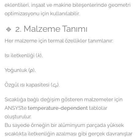
eklentileri, inşaat ve makine bileşenlerinde geometri
optimizasyonu için kullanılabilir.
🔹 2. Malzeme Tanımı
Her malzeme için termal özellikler tanımlanır:
Isı iletkenliği (
k
),
Yoğunluk (
ρ
),
Özgül ısı kapasitesi (
cₚ
).
Sıcaklığa bağlı değişim gösteren malzemeler için
ANSYS’te
temperature-dependent
tablolar
oluşturulur.
Bu sayede örneğin bir alüminyum parçada yüksek
sıcaklıkta iletkenliğin azalması gibi gerçek davranışlar