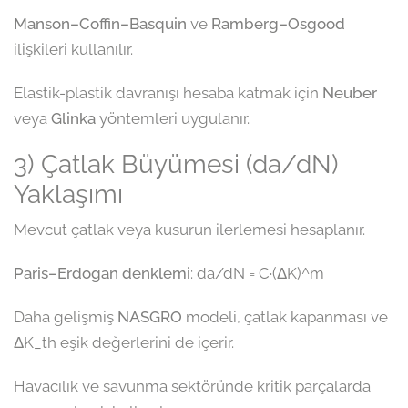
Manson–Coffin–Basquin
ve
Ramberg–Osgood
ilişkileri kullanılır.
Elastik-plastik davranışı hesaba katmak için
Neuber
veya
Glinka
yöntemleri uygulanır.
3) Çatlak Büyümesi (da/dN)
Yaklaşımı
Mevcut çatlak veya kusurun ilerlemesi hesaplanır.
Paris–Erdogan denklemi
: da/dN = C·(ΔK)^m
Daha gelişmiş
NASGRO
modeli, çatlak kapanması ve
ΔK_th eşik değerlerini de içerir.
Havacılık ve savunma sektöründe kritik parçalarda