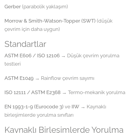
Gerber
(parabolik yaklaşım)
Morrow & Smith-Watson-Topper (SWT)
(düşük
çevrim için daha uygun)
Standartlar
ASTM E606 / ISO 12106
→ Düşük çevrim yorulma
testleri
ASTM E1049
→ Rainflow çevrim sayımı
ISO 12111 / ASTM E2368
→ Termo-mekanik yorulma
EN 1993-1-9 (Eurocode 3)
ve
IIW
→ Kaynaklı
birleşimlerde yorulma sınıfları
Kaynaklı Birleşimlerde Yorulma