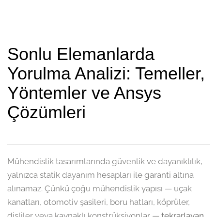
Sonlu Elemanlarda
Yorulma Analizi: Temeller,
Yöntemler ve Ansys
Çözümleri
Mühendislik tasarımlarında güvenlik ve dayanıklılık,
yalnızca statik dayanım hesapları ile garanti altına
alınamaz. Çünkü çoğu mühendislik yapısı — uçak
kanatları, otomotiv şasileri, boru hatları, köprüler,
dişliler veya kaynaklı konstrüksiyonlar —
tekrarlayan