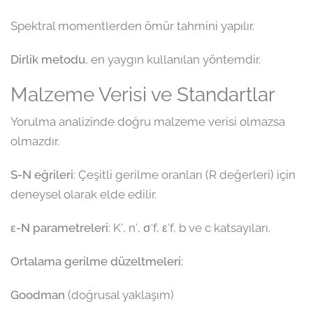
Spektral momentlerden ömür tahmini yapılır.
Dirlik metodu
, en yaygın kullanılan yöntemdir.
Malzeme Verisi ve Standartlar
Yorulma analizinde doğru malzeme verisi olmazsa
olmazdır.
S-N eğrileri
: Çeşitli gerilme oranları (R değerleri) için
deneysel olarak elde edilir.
ε-N parametreleri
: K′, n′, σ′f, ε′f, b ve c katsayıları.
Ortalama gerilme düzeltmeleri
:
Goodman
(doğrusal yaklaşım)