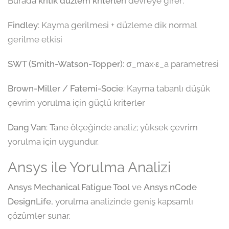
Burada
kritik düzlem kriterleri
devreye girer:
Findley
: Kayma gerilmesi + düzleme dik normal
gerilme etkisi
SWT (Smith-Watson-Topper)
: σ_max·ε_a parametresi
Brown-Miller / Fatemi-Socie
: Kayma tabanlı düşük
çevrim yorulma için güçlü kriterler
Dang Van
: Tane ölçeğinde analiz; yüksek çevrim
yorulma için uygundur.
Ansys ile Yorulma Analizi
Ansys Mechanical Fatigue Tool
ve
Ansys nCode
DesignLife
, yorulma analizinde geniş kapsamlı
çözümler sunar.