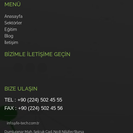
MENÜ
Anasayfa
Sektörler
Eğitim
Blog
İletişim
BİZİMLE İLETİŞİME GEÇİN
BIZE ULAŞIN
TEL : +90 (224) 502 45 55
FAX : +90 (224) 502 45 56
info@fe-tech.com.tr
Dumlupınar Mah.,Selçuk Cad.,No:8 Nilüfer/Bursa