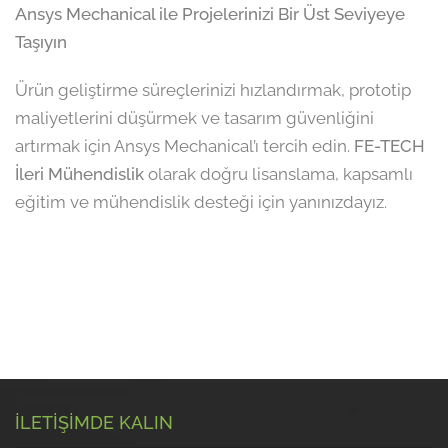
Ansys Mechanical ile Projelerinizi Bir Üst Seviyeye
Taşıyın
Ürün geliştirme süreçlerinizi hızlandırmak, prototip
maliyetlerini düşürmek ve tasarım güvenliğini
artırmak için Ansys Mechanical’ı tercih edin.
FE-TECH
İleri Mühendislik
olarak doğru lisanslama, kapsamlı
eğitim ve mühendislik desteği için yanınızdayız.
İLETİŞİMDE KALIN