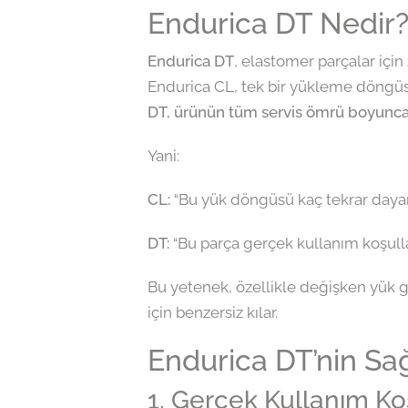
Endurica DT Nedir
Endurica DT
, elastomer parçalar için
Endurica CL, tek bir yükleme döngüsü
DT, ürünün tüm servis ömrü boyunca ma
Yani:
CL:
“Bu yük döngüsü kaç tekrar dayan
DT:
“Bu parça gerçek kullanım koşulla
Bu yetenek, özellikle değişken yük 
için benzersiz kılar.
Endurica DT’nin Sa
1. Gerçek Kullanım K