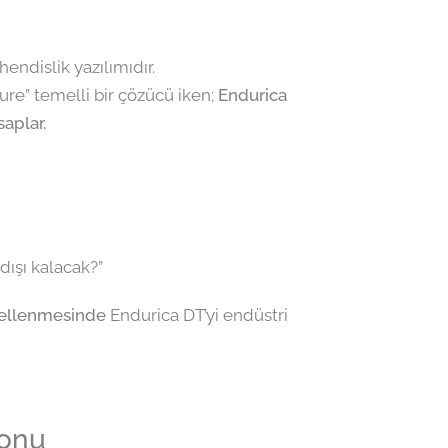
endislik yazılımıdır.
re” temelli bir çözücü iken;
Endurica
saplar.
dışı kalacak?”
dellenmesinde
Endurica DT’yi endüstri
yonu