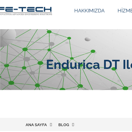
HAKKIMIZDA
HİZM
Endurica DT I
ANA SAYFA
BLOG