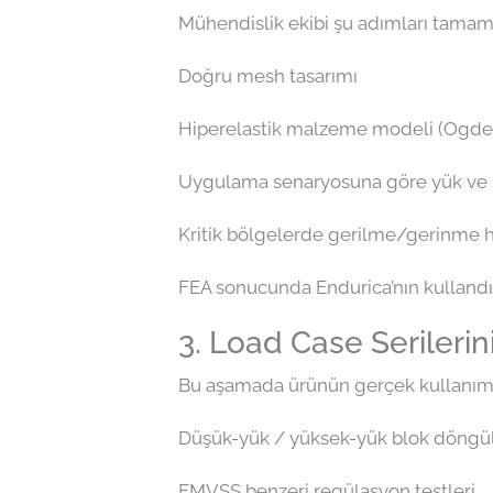
Mühendislik ekibi şu adımları tamam
Doğru mesh tasarımı
Hiperelastik malzeme modeli (Ogden
Uygulama senaryosuna göre yük ve sı
Kritik bölgelerde gerilme/gerinme h
FEA sonucunda Endurica’nın kullandığı 
3. Load Case Serileri
Bu aşamada ürünün gerçek kullanımın
Düşük-yük / yüksek-yük blok döngül
FMVSS benzeri regülasyon testleri