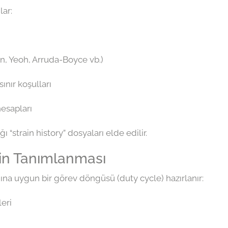
lar:
, Yeoh, Arruda-Boyce vb.)
nır koşulları
esapları
“strain history” dosyaları elde edilir.
nin Tanımlanması
a uygun bir görev döngüsü (duty cycle) hazırlanır:
eri