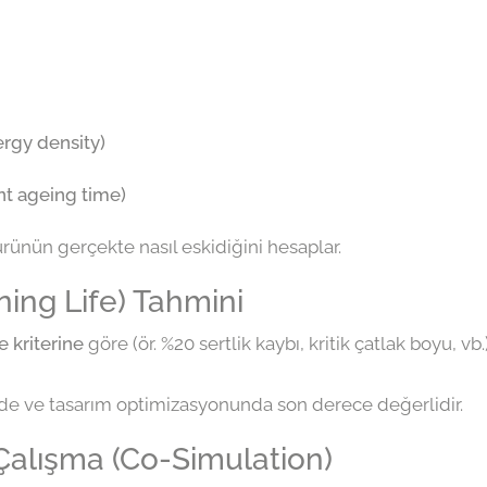
ergy density)
t ageing time)
ürünün gerçekte nasıl eskidiğini hesaplar.
ing Life) Tahmini
e kriterine
göre (ör. %20 sertlik kaybı, kritik çatlak boyu, 
nde ve tasarım optimizasyonunda son derece değerlidir.
 Çalışma (Co-Simulation)