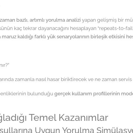
?
zaman bazlı, artımlı yorulma analizi
yapan gelişmiş bir müh
nün kaç tekrar dayanacağını hesaplayan “repeats-to-failu
ruz kaldığı farklı yük senaryolarının birleşik etkisini he
ır?”
rında zamanla nasıl hasar biriktirecek ve ne zaman servis 
genliklerinin bulunduğu
gerçek kullanım profillerinin mo
ğladığı Temel Kazanımlar
oşullarına Uygun Yorulma Simülas